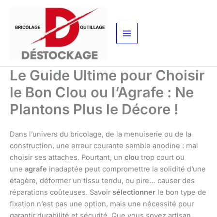
Aller
au
contenu
Le Guide Ultime pour Choisir
le Bon Clou ou l’Agrafe : Ne
Plantons Plus le Décore !
Dans l’univers du bricolage, de la menuiserie ou de la
construction, une erreur courante semble anodine : mal
choisir ses attaches. Pourtant, un
clou
trop court ou
une
agrafe
inadaptée peut compromettre la solidité d’une
étagère, déformer un tissu tendu, ou pire… causer des
réparations coûteuses. Savoir
sélectionner
le bon type de
fixation n’est pas une option, mais une nécessité pour
garantir durabilité et sécurité. Que vous soyez artisan