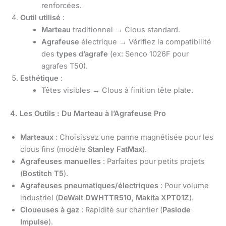
renforcées.
Outil utilisé
:
Marteau
traditionnel → Clous standard.
Agrafeuse
électrique → Vérifiez la compatibilité
des
types d’agrafe
(ex: Senco 1026F pour
agrafes T50).
Esthétique
:
Têtes visibles → Clous à finition tête plate.
4. Les Outils : Du Marteau à l’Agrafeuse Pro
Marteaux
: Choisissez une panne magnétisée pour les
clous fins (modèle
Stanley FatMax
).
Agrafeuses manuelles
: Parfaites pour petits projets
(
Bostitch T5
).
Agrafeuses pneumatiques/électriques
: Pour volume
industriel (
DeWalt DWHTTR510
,
Makita XPT01Z
).
Cloueuses à gaz
: Rapidité sur chantier (
Paslode
Impulse
).