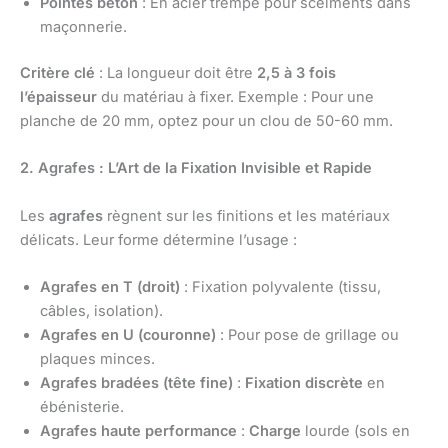
Pointes béton
: En acier trempé pour scelments dans
maçonnerie.
Critère clé
: La longueur doit être
2,5 à 3 fois
l’épaisseur
du matériau à fixer. Exemple : Pour une
planche de 20 mm, optez pour un clou de 50-60 mm.
2. Agrafes : L’Art de la Fixation Invisible et Rapide
Les
agrafes
règnent sur les finitions et les matériaux
délicats. Leur forme détermine l’usage :
Agrafes en T (droit)
: Fixation polyvalente (tissu,
câbles, isolation).
Agrafes en U (couronne)
: Pour pose de grillage ou
plaques minces.
Agrafes bradées (tête fine)
:
Fixation discrète
en
ébénisterie.
Agrafes haute performance
:
Charge
lourde (sols en