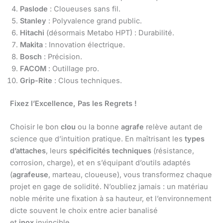
Paslode
: Cloueuses sans fil.
Stanley
: Polyvalence grand public.
Hitachi
(désormais Metabo HPT) : Durabilité.
Makita
: Innovation électrique.
Bosch
: Précision.
FACOM
: Outillage pro.
Grip-Rite
: Clous techniques.
Fixez l’Excellence, Pas les Regrets !
Choisir le bon
clou
ou la bonne
agrafe
relève autant de
science que d’intuition pratique. En maîtrisant les
types
d’attaches
, leurs
spécificités techniques
(résistance,
corrosion, charge), et en s’équipant d’outils adaptés
(
agrafeuse
, marteau, cloueuse), vous transformez chaque
projet en gage de solidité. N’oubliez jamais : un matériau
noble mérite une fixation à sa hauteur, et l’environnement
dicte souvent le choix entre acier banalisé
et
inox
invincible.