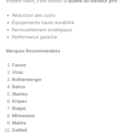
Investir malin, c’est choisir la
qualité au meilleur prix
:
Réduction des coûts
Équipements haute durabilité
Renouvellement stratégique
Performance garantie
Marques Recommandées
Facom
Virax
Rothenberger
Bahco
Stanley
Knipex
Ridgid
Milwaukee
Makita
DeWalt