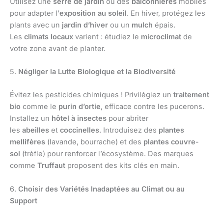
Utilisez une
serre de jardin
ou des
balconnières
mobiles
pour adapter l’
exposition au soleil
. En hiver, protégez les
plants avec un
jardin d’hiver
ou un
mulch
épais.
Les
climats locaux
varient : étudiez le
microclimat
de
votre zone avant de planter.
5.
Négliger la Lutte Biologique et la Biodiversité
Évitez les pesticides chimiques ! Privilégiez un
traitement
bio
comme le
purin d’ortie
, efficace contre les pucerons.
Installez un
hôtel à insectes
pour abriter
les
abeilles
et
coccinelles
. Introduisez des
plantes
mellifères
(lavande, bourrache) et des
plantes couvre-
sol
(trèfle) pour renforcer l’écosystème. Des marques
comme
Truffaut
proposent des kits clés en main.
6.
Choisir des Variétés Inadaptées au Climat ou au
Support