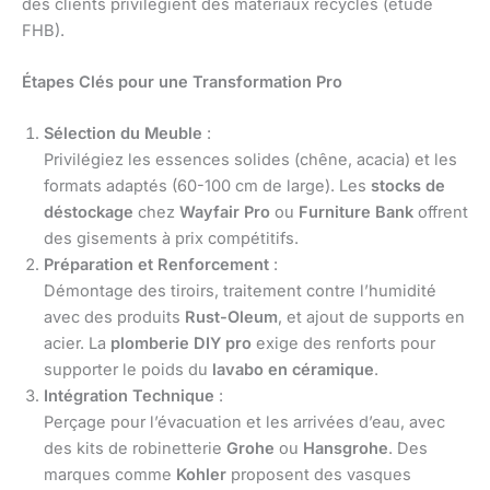
des clients privilégient des matériaux recyclés (étude
FHB).
Étapes Clés pour une Transformation Pro
Sélection du Meuble
:
Privilégiez les essences solides (chêne, acacia) et les
formats adaptés (60-100 cm de large). Les
stocks de
déstockage
chez
Wayfair Pro
ou
Furniture Bank
offrent
des gisements à prix compétitifs.
Préparation et Renforcement
:
Démontage des tiroirs, traitement contre l’humidité
avec des produits
Rust-Oleum
, et ajout de supports en
acier. La
plomberie DIY pro
exige des renforts pour
supporter le poids du
lavabo en céramique
.
Intégration Technique
:
Perçage pour l’évacuation et les arrivées d’eau, avec
des kits de robinetterie
Grohe
ou
Hansgrohe
. Des
marques comme
Kohler
proposent des vasques