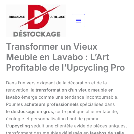
Aller
au
contenu
Transformer un Vieux
Meuble en Lavabo : L’Art
Profitable de l’Upcycling Pro
Dans l’univers exigeant de la décoration et de la
rénovation, la
transformation d’un vieux meuble en
lavabo
émerge comme une tendance incontournable.
Pour les
acheteurs professionnels
spécialisés dans
le
destockage en gros
, cette pratique allie rentabilité,
écologie et personnalisation haut de gamme.
L’
upcycling
séduit une clientèle avide de pièces uniques,
transformant des meubles délaissés en
lavabos de salle