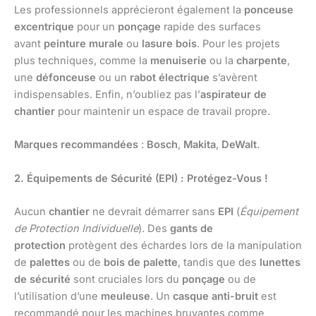
Les professionnels apprécieront également la
ponceuse
excentrique
pour un
ponçage
rapide des surfaces
avant
peinture murale
ou
lasure bois
. Pour les projets
plus techniques, comme la
menuiserie
ou la
charpente
,
une
défonceuse
ou un
rabot électrique
s’avèrent
indispensables. Enfin, n’oubliez pas l’
aspirateur de
chantier
pour maintenir un espace de travail propre.
Marques recommandées
:
Bosch
,
Makita
,
DeWalt
.
2. Équipements de Sécurité (EPI) : Protégez-Vous !
Aucun
chantier
ne devrait démarrer sans
EPI
(
Équipement
de Protection Individuelle
). Des
gants de
protection
protègent des échardes lors de la manipulation
de
palettes
ou de
bois de palette
, tandis que des
lunettes
de sécurité
sont cruciales lors du
ponçage
ou de
l’utilisation d’une
meuleuse
. Un
casque anti-bruit
est
recommandé pour les machines bruyantes comme