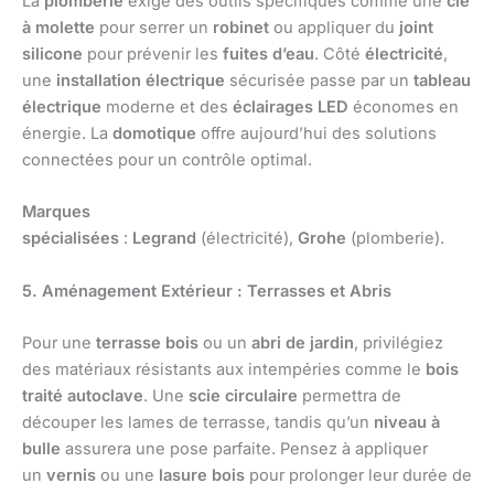
La
plomberie
exige des outils spécifiques comme une
clé
à molette
pour serrer un
robinet
ou appliquer du
joint
silicone
pour prévenir les
fuites d’eau
. Côté
électricité
,
une
installation électrique
sécurisée passe par un
tableau
électrique
moderne et des
éclairages LED
économes en
énergie. La
domotique
offre aujourd’hui des solutions
connectées pour un contrôle optimal.
Marques
spécialisées
:
Legrand
(électricité),
Grohe
(plomberie).
5. Aménagement Extérieur : Terrasses et Abris
Pour une
terrasse bois
ou un
abri de jardin
, privilégiez
des matériaux résistants aux intempéries comme le
bois
traité autoclave
. Une
scie circulaire
permettra de
découper les lames de terrasse, tandis qu’un
niveau à
bulle
assurera une pose parfaite. Pensez à appliquer
un
vernis
ou une
lasure bois
pour prolonger leur durée de