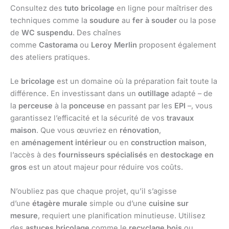
Consultez des
tuto bricolage
en ligne pour maîtriser des
techniques comme la
soudure
au
fer à souder
ou la pose
de
WC suspendu
. Des chaînes
comme
Castorama
ou
Leroy Merlin
proposent également
des ateliers pratiques.
Le
bricolage
est un domaine où la préparation fait toute la
différence. En investissant dans un
outillage
adapté – de
la
perceuse
à la
ponceuse
en passant par les
EPI
–, vous
garantissez l’efficacité et la sécurité de vos
travaux
maison
. Que vous œuvriez en
rénovation
,
en
aménagement intérieur
ou en
construction maison
,
l’accès à des
fournisseurs spécialisés
en
destockage en
gros
est un atout majeur pour réduire vos coûts.
N’oubliez pas que chaque projet, qu’il s’agisse
d’une
étagère murale
simple ou d’une
cuisine sur
mesure
, requiert une planification minutieuse. Utilisez
des
astuces bricolage
comme le
recyclage bois
ou