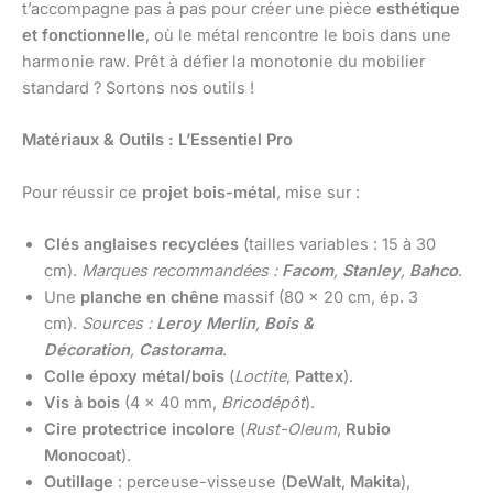
t’accompagne pas à pas pour créer une pièce
esthétique
et fonctionnelle
, où le métal rencontre le bois dans une
harmonie raw. Prêt à défier la monotonie du mobilier
standard ? Sortons nos outils !
Matériaux & Outils : L’Essentiel Pro
Pour réussir ce
projet bois-métal
, mise sur :
Clés anglaises recyclées
(tailles variables : 15 à 30
cm).
Marques recommandées :
Facom
,
Stanley
,
Bahco
.
Une
planche en chêne
massif (80 x 20 cm, ép. 3
cm).
Sources :
Leroy Merlin
,
Bois &
Décoration
,
Castorama
.
Colle époxy métal/bois
(
Loctite
,
Pattex
).
Vis à bois
(4 x 40 mm,
Bricodépôt
).
Cire protectrice incolore
(
Rust-Oleum
,
Rubio
Monocoat
).
Outillage
: perceuse-visseuse (
DeWalt
,
Makita
),