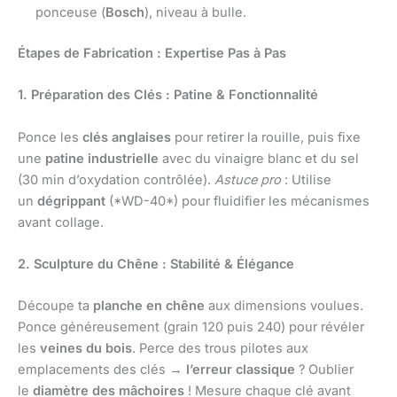
ponceuse (
Bosch
), niveau à bulle.
Étapes de Fabrication : Expertise Pas à Pas
1. Préparation des Clés : Patine & Fonctionnalité
Ponce les
clés anglaises
pour retirer la rouille, puis fixe
une
patine industrielle
avec du vinaigre blanc et du sel
(30 min d’oxydation contrôlée).
Astuce pro
: Utilise
un
dégrippant
(*WD-40*) pour fluidifier les mécanismes
avant collage.
2. Sculpture du Chêne : Stabilité & Élégance
Découpe ta
planche en chêne
aux dimensions voulues.
Ponce généreusement (grain 120 puis 240) pour révéler
les
veines du bois
. Perce des trous pilotes aux
emplacements des clés →
l’erreur classique
? Oublier
le
diamètre des mâchoires
! Mesure chaque clé avant