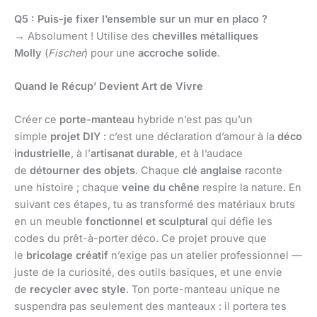
Q5 : Puis-je fixer l’ensemble sur un mur en placo ?
→ Absolument ! Utilise des
chevilles métalliques
Molly
(
Fischer
) pour une
accroche solide
.
Quand le Récup’ Devient Art de Vivre
Créer ce
porte-manteau
hybride n’est pas qu’un
simple
projet DIY
: c’est une déclaration d’amour à la
déco
industrielle
, à l’
artisanat durable
, et à l’audace
de
détourner des objets
. Chaque
clé anglaise
raconte
une histoire ; chaque
veine du chêne
respire la nature. En
suivant ces étapes, tu as transformé des matériaux bruts
en un meuble
fonctionnel et sculptural
qui défie les
codes du prêt-à-porter déco. Ce projet prouve que
le
bricolage créatif
n’exige pas un atelier professionnel —
juste de la curiosité, des outils basiques, et une envie
de
recycler avec style
. Ton porte-manteau unique ne
suspendra pas seulement des manteaux : il portera tes