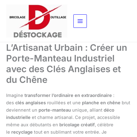
Aller
au
contenu
L’Artisanat Urbain : Créer un
Porte-Manteau Industriel
avec des Clés Anglaises et
du Chêne
Imagine
transformer l’ordinaire en extraordinaire
:
des
clés anglaises
rouillées et une
planche en chêne
brut
deviennent un
porte-manteau
unique, alliant
déco
industrielle
et charme artisanal. Ce projet, accessible
même aux débutants en
bricolage créatif
, célèbre
le
recyclage
tout en sublimant votre entrée. Je