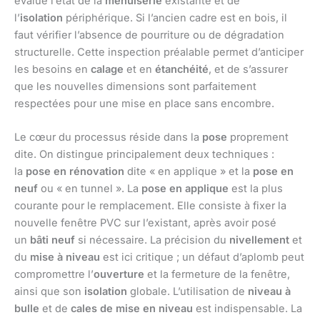
évalue l’état de la
menuiserie
existante et de
l’
isolation
périphérique. Si l’ancien cadre est en bois, il
faut vérifier l’absence de pourriture ou de dégradation
structurelle. Cette inspection préalable permet d’anticiper
les besoins en
calage
et en
étanchéité
, et de s’assurer
que les nouvelles dimensions sont parfaitement
respectées pour une mise en place sans encombre.
Le cœur du processus réside dans la
pose
proprement
dite. On distingue principalement deux techniques :
la
pose en rénovation
dite « en applique » et la
pose en
neuf
ou « en tunnel ». La
pose en applique
est la plus
courante pour le remplacement. Elle consiste à fixer la
nouvelle fenêtre PVC sur l’existant, après avoir posé
un
bâti neuf
si nécessaire. La précision du
nivellement
et
du
mise à niveau
est ici critique ; un défaut d’aplomb peut
compromettre l’
ouverture
et la fermeture de la fenêtre,
ainsi que son
isolation
globale. L’utilisation de
niveau à
bulle
et de
cales de mise en niveau
est indispensable. La