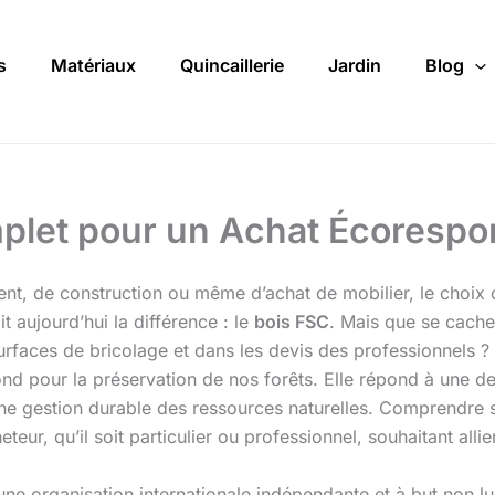
s
Matériaux
Quincaillerie
Jardin
Blog
plet pour un Achat Écorespo
t, de construction ou même d’achat de mobilier, le choix d
ait aujourd’hui la différence : le
bois FSC
. Mais que se cache-
rfaces de bricolage et dans les devis des professionnels ? 
ond pour la préservation de nos forêts. Elle répond à une
 une gestion durable des ressources naturelles. Comprendre
teur, qu’il soit particulier ou professionnel, souhaitant alli
une organisation internationale indépendante et à but non lu