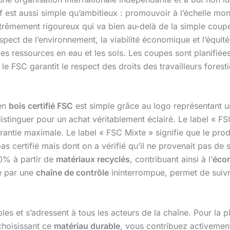
if est aussi simple qu’ambitieux : promouvoir à l’échelle mo
xtrêmement rigoureux qui va bien au-delà de la simple coup
espect de l’environnement, la viabilité économique et l’équit
 les ressources en eau et les sols. Les coupes sont planifiées
le FSC garantit le respect des droits des travailleurs fore
 en
bois certifié FSC
est simple grâce au logo représentant un
e distinguer pour un achat véritablement éclairé. Le label «
arantie maximale. Le label « FSC Mixte » signifie que le pro
pas certifié mais dont on a vérifié qu’il ne provenait pas de
00% à partir de
matériaux recyclés
, contribuant ainsi à l’
écon
e par une
chaîne de contrôle
ininterrompue, permet de suivre
les et s’adressent à tous les acteurs de la chaîne. Pour la pla
choisissant ce
matériau durable
, vous contribuez activement