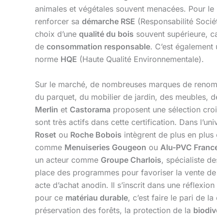
animales et végétales souvent menacées. Pour le pa
renforcer sa
démarche RSE
(Responsabilité Sociét
choix d’une
qualité du bois
souvent supérieure, ca
de
consommation responsable
. C’est également 
norme
HQE
(Haute Qualité Environnementale).
Sur le marché, de nombreuses marques de renom 
du parquet, du mobilier de jardin, des meubles, 
Merlin
et
Castorama
proposent une sélection cro
sont très actifs dans cette certification. Dans l
Roset
ou
Roche Bobois
intègrent de plus en plus
comme
Menuiseries Gougeon
ou
Alu-PVC Franc
un acteur comme
Groupe Charlois
, spécialiste 
place des programmes pour favoriser la vente de 
acte d’achat anodin. Il s’inscrit dans une réflexio
pour ce
matériau durable
, c’est faire le pari de l
préservation des forêts, la protection de la
biodiv