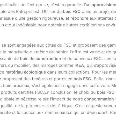
rticulier ou l’entreprise, c’est la garantie d’un
approvisio
ale des Entreprises). Utiliser du
bois FSC
dans un projet de 
r issue d’une gestion rigoureuse, et répondre aux attentes c
un atout indéniable pour obtenir d’autres certifications en
se sont engagées aux côtés du FSC et proposent des gamme
de la menuiserie ou même du papier, l’offre est vaste et de
issante de
bois de construction
et de panneaux FSC. Les fa
’univers du mobilier, des marques comme
IKEA
, qui s’approvi
 ce
matériau écologique
dans leurs collections. Pour les men
e
proposent des fenêtres et portes en
bois FSC
. Enfin, dan
des bois précieux, s’est également engagé dans cette voie
produits certifiés FSC.En conclusion, le choix du
bois FSC
n globale et nécessaire sur l’impact de notre
consommation
s
a qualité, de la pérennité et de l’éthique. C’est un geste conc
ersité
et le soutien aux communautés qui en dépendent. Pou