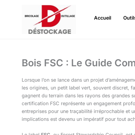
Aller
au
Accueil
Outil
contenu
Bois FSC : Le Guide Com
Lorsque l’on se lance dans un projet d’aménagemen
les origines, un petit label vert, souvent discret, f
gagnent du terrain dans les rayons des grandes su
certification FSC représente un engagement prof
entreprises pour une traçabilité irréprochable et
implications est devenu un impératif pour tout ache
Le label
FSC
, ou Forest Stewardship Council, est 