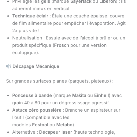
Privilégie les
gels
(marque
Sayerlack
ou
Liberon
) : ils
adhèrent mieux en vertical.
Technique éclair
: Étale une couche épaisse, couvre
de film alimentaire pour empêcher l’évaporation. Agit
2x plus vite !
Neutralisation : Essuie avec de l’alcool à brûler ou un
produit spécifique (
Frosch
pour une version
écologique).
Décapage Mécanique
Sur grandes surfaces planes (parquets, plateaux) :
Ponceuse à bande
(marque
Makita
ou
Einhell
) avec
grain 40 à 80 pour un dégrossissage agressif.
Astuce zéro poussière
: Branche un aspirateur sur
l’outil (compatible avec les
modèles
Festool
ou
Metabo
).
Alternative :
Décapeur laser
(haute technologie,