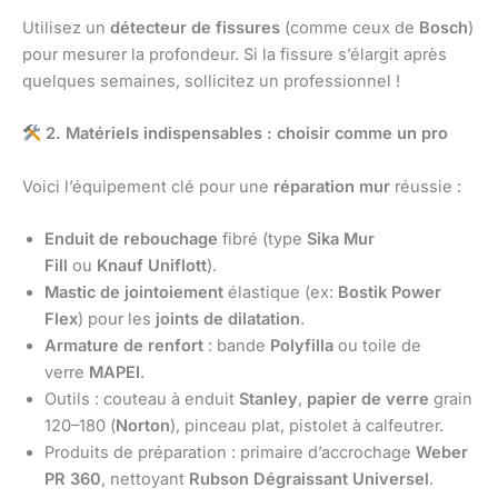
Utilisez un
détecteur de fissures
(comme ceux de
Bosch
)
pour mesurer la profondeur. Si la fissure s’élargit après
quelques semaines, sollicitez un professionnel !
2. Matériels indispensables : choisir comme un pro
Voici l’équipement clé pour une
réparation mur
réussie :
Enduit de rebouchage
fibré (type
Sika Mur
Fill
ou
Knauf Uniflott
).
Mastic de jointoiement
élastique (ex:
Bostik Power
Flex
) pour les
joints de dilatation
.
Armature de renfort
: bande
Polyfilla
ou toile de
verre
MAPEI
.
Outils : couteau à enduit
Stanley
,
papier de verre
grain
120–180 (
Norton
), pinceau plat, pistolet à calfeutrer.
Produits de préparation : primaire d’accrochage
Weber
PR 360
, nettoyant
Rubson Dégraissant Universel
.