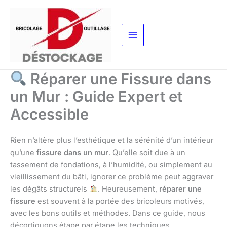
Aller
au
contenu
Réparer une Fissure dans
un Mur : Guide Expert et
Accessible
Rien n’altère plus l’esthétique et la sérénité d’un intérieur
qu’une
fissure dans un mur
. Qu’elle soit due à un
tassement de fondations, à l’humidité, ou simplement au
vieillissement du bâti, ignorer ce problème peut aggraver
les dégâts structurels
. Heureusement,
réparer une
fissure
est souvent à la portée des bricoleurs motivés,
avec les bons outils et méthodes. Dans ce guide, nous
décortiquons étape par étape les techniques